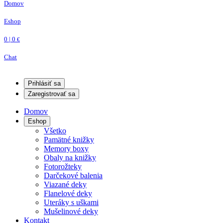
Domov
Eshop
0 | 0
€
Chat
Prihlásiť sa
Zaregistrovať sa
Domov
Eshop
Všetko
Pamätné knižky
Memory boxy
Obaly na knižky
Fotorožteky
Darčekové balenia
Viazané deky
Flanelové deky
Uteráky s uškami
Mušelinové deky
Kontakt