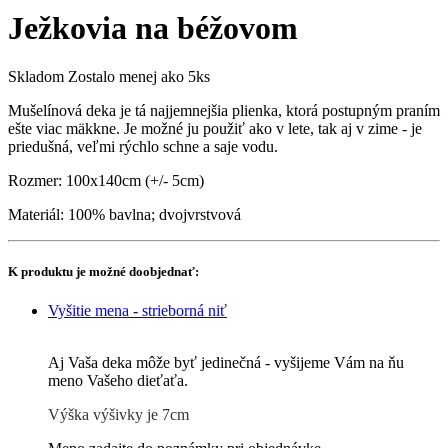
Ježkovia na béžovom
Skladom
Zostalo menej ako 5ks
Mušelínová deka je tá najjemnejšia plienka, ktorá postupným praním
ešte viac mäkkne. Je možné ju použiť ako v lete, tak aj v zime - je
priedušná, veľmi rýchlo schne a saje vodu.
Rozmer: 100x140cm (+/- 5cm)
Materiál: 100% bavlna; dvojvrstvová
K produktu je možné doobjednať:
Vyšitie mena - strieborná niť
Aj Vaša deka môže byť jedinečná - vyšijeme Vám na ňu
meno Vašeho dieťaťa.
Výška výšivky je 7cm