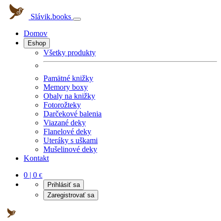
Slávik.books
Domov
Eshop
Všetky produkty
Pamätné knižky
Memory boxy
Obaly na knižky
Fotorožteky
Darčekové balenia
Viazané deky
Flanelové deky
Uteráky s uškami
Mušelinové deky
Kontakt
0 | 0
€
Prihlásiť sa
Zaregistrovať sa