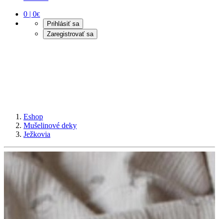
0 | 0
€
Prihlásiť sa
Zaregistrovať sa
Eshop
Mušelinové deky
Ježkovia