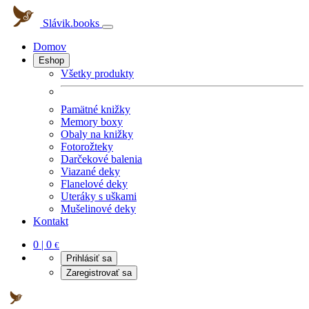
Slávik.books
Domov
Eshop
Všetky produkty
Pamätné knižky
Memory boxy
Obaly na knižky
Fotorožteky
Darčekové balenia
Viazané deky
Flanelové deky
Uteráky s uškami
Mušelinové deky
Kontakt
0 | 0
€
Prihlásiť sa
Zaregistrovať sa