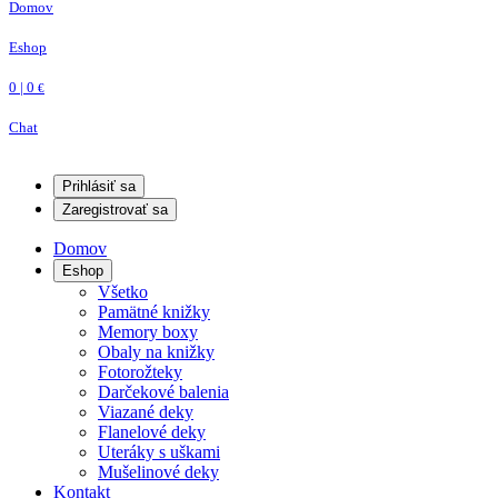
Domov
Eshop
0 | 0
€
Chat
Prihlásiť sa
Zaregistrovať sa
Domov
Eshop
Všetko
Pamätné knižky
Memory boxy
Obaly na knižky
Fotorožteky
Darčekové balenia
Viazané deky
Flanelové deky
Uteráky s uškami
Mušelinové deky
Kontakt