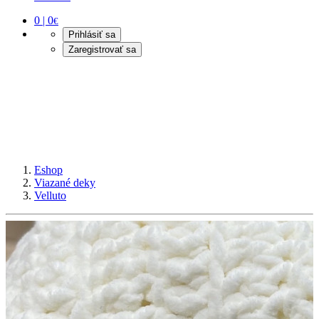
0 | 0
€
Prihlásiť sa
Zaregistrovať sa
Eshop
Viazané deky
Velluto