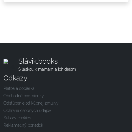
Slávik.books
S láskou k mamám a ich deťom
Odkazy
Platba a dobierka
Obchodné podmienky
Odstúpenie od kúpnej zmluvy
Ochrana osobných údajov
Súbory cookies
Reklamačný poriadok