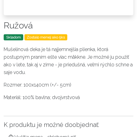
Ružová
Skladom
Zostalo menej ako 5ks
Mušelínová deka je tá najjemnejšia plienka, ktorá
postupným praním ešte viac mäkkne. Je možné ju použiť
ako v lete, tak aj v zime - je priedušná, veľmi rýchlo schne a
saje vodu.
Rozmer: 100x140cm (+/- 5cm)
Materiál: 100% bavlna; dvojvrstvová
K produktu je možné doobjednať: