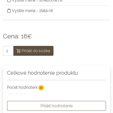
Vyšitie mena - strieborná niť
Vyšitie mena - zlatá niť
Cena:
16
€
Pridať do košíka
Celkové hodnotenie produktu
Počet hodnotení
0
Pridať hodnotenie