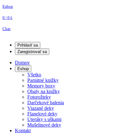
Eshop
0 | 0
€
Chat
Prihlásiť sa
Zaregistrovať sa
Domov
Eshop
Všetko
Pamätné knižky
Memory boxy
Obaly na knižky
Fotorožteky
Darčekové balenia
Viazané deky
Flanelové deky
Uteráky s uškami
Mušelinové deky
Kontakt