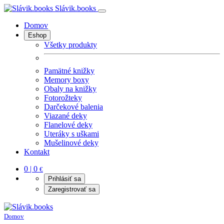
Slávik.books
Domov
Eshop
Všetky produkty
Pamätné knižky
Memory boxy
Obaly na knižky
Fotorožteky
Darčekové balenia
Viazané deky
Flanelové deky
Uteráky s uškami
Mušelinové deky
Kontakt
0 | 0
€
Prihlásiť sa
Zaregistrovať sa
Domov