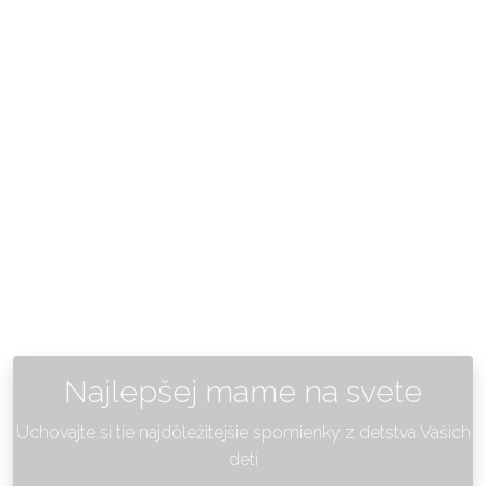
Najlepšej mame na svete
Uchovajte si tie najdôležitejšie spomienky z detstva Vašich
detí