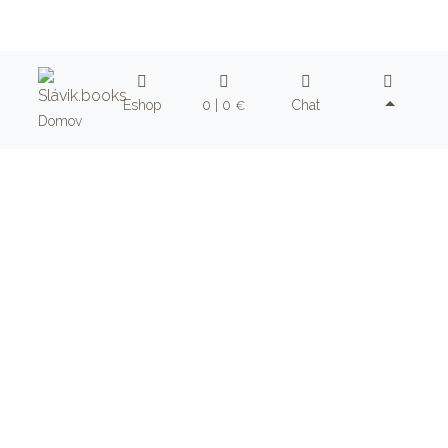
Eshop
0 | 0
Chat
€
Domov
Prejsť do eshopu
+
+